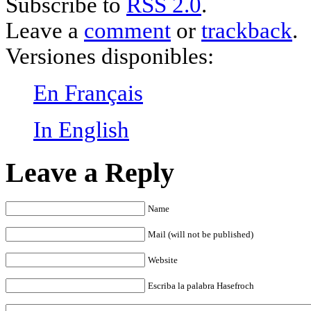
Subscribe to
RSS 2.0
.
Leave a
comment
or
trackback
.
Versiones disponibles:
En Français
In English
Leave a Reply
Name
Mail (will not be published)
Website
Escriba la palabra Hasefroch